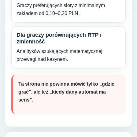
Graczy preferujących sloty z minimalnym
zakładem od 0,10–0,20 PLN.
Dla graczy porównujących RTP i
zmienność
Analityków szukających matematycznej
przewagi nad kasynem.
Ta strona nie powinna mówić tylko „gdzie
grać”, ale też „kiedy dany automat ma
sens”.