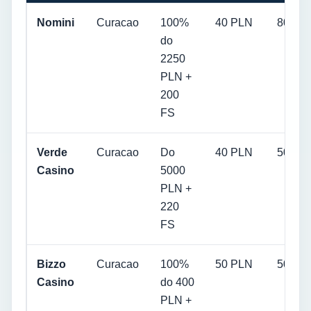
Nomini
Curacao
100%
40 PLN
80 PL
do
2250
PLN +
200
FS
Verde
Curacao
Do
40 PLN
50 PL
Casino
5000
PLN +
220
FS
Bizzo
Curacao
100%
50 PLN
50 PL
Casino
do 400
PLN +