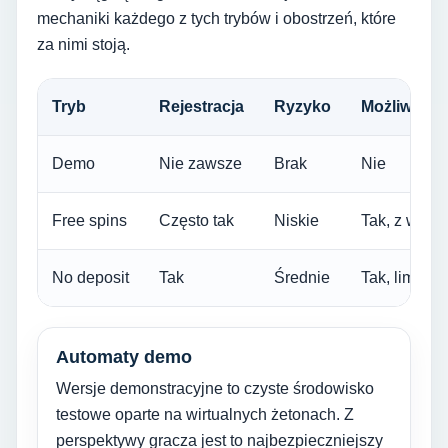
mechaniki każdego z tych trybów i obostrzeń, które
za nimi stoją.
Tryb
Rejestracja
Ryzyko
Możliwa wy
Demo
Nie zawsze
Brak
Nie
Free spins
Często tak
Niskie
Tak, z waru
No deposit
Tak
Średnie
Tak, limito
Automaty demo
Wersje demonstracyjne to czyste środowisko
testowe oparte na wirtualnych żetonach. Z
perspektywy gracza jest to najbezpieczniejszy