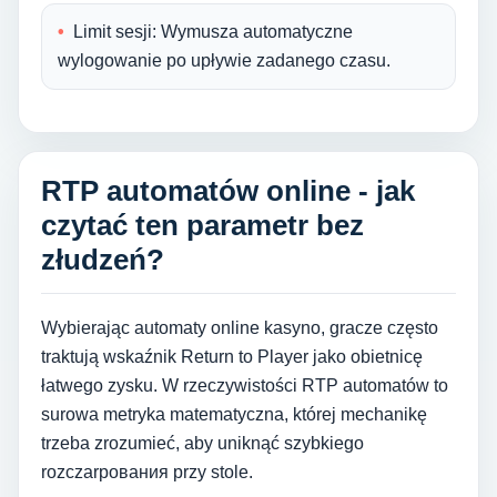
Limit sesji: Wymusza automatyczne
wylogowanie po upływie zadanego czasu.
RTP automatów online - jak
czytać ten parametr bez
złudzeń?
Wybierając automaty online kasyno, gracze często
traktują wskaźnik Return to Player jako obietnicę
łatwego zysku. W rzeczywistości RTP automatów to
surowa metryka matematyczna, której mechanikę
trzeba zrozumieć, aby uniknąć szybkiego
rozczarрования przy stole.