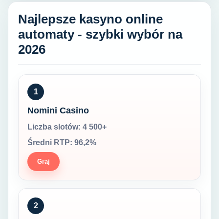
Najlepsze kasyno online
automaty - szybki wybór na
2026
1
Nomini Casino
Liczba slotów: 4 500+
Średni RTP: 96,2%
Graj
2