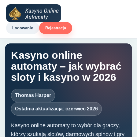
Logowanie
Rejestracja
Kasyno online
automaty – jak wybrać
sloty i kasyno w 2026
Thomas Harper
Ostatnia aktualizacja: czerwiec 2026
Kasyno online automaty to wybór dla graczy,
którzy szukają slotów, darmowych spinów i gry