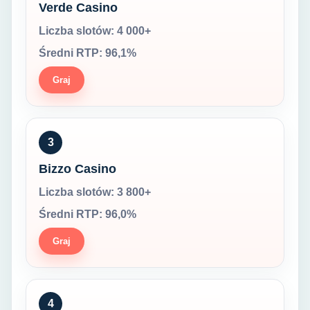
Verde Casino
Liczba slotów: 4 000+
Średni RTP: 96,1%
Graj
3
Bizzo Casino
Liczba slotów: 3 800+
Średni RTP: 96,0%
Graj
4