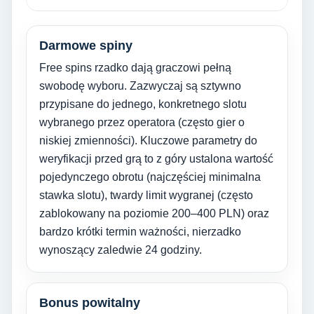
Darmowe spiny
Free spins rzadko dają graczowi pełną
swobodę wyboru. Zazwyczaj są sztywno
przypisane do jednego, konkretnego slotu
wybranego przez operatora (często gier o
niskiej zmienności). Kluczowe parametry do
weryfikacji przed grą to z góry ustalona wartość
pojedynczego obrotu (najczęściej minimalna
stawka slotu), twardy limit wygranej (często
zablokowany na poziomie 200–400 PLN) oraz
bardzo krótki termin ważności, nierzadko
wynoszący zaledwie 24 godziny.
Bonus powitalny